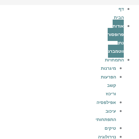
דף
הבית
אודות
פרופסור
נתן
ווטמברג
התמחויות
מיגרנות
הפרעות
קשב
וריכוז
אפילפסיה
עיכוב
התפתחותי
טיקים
נוירולוגיה