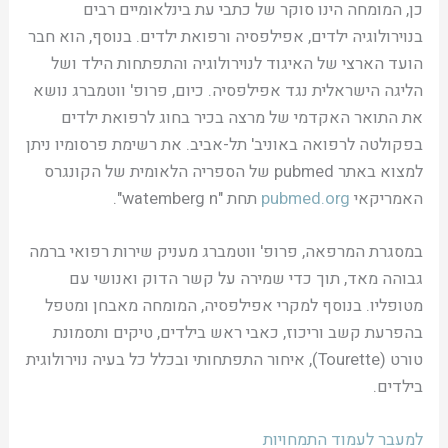
כן, המומחה הינו סוקר של כתבי עת בינלאומיים רבים
בנוירולוגיה ילדים, אפילפסיה ורפואת ילדים. בנוסף, הוא חבר
הועד הארצי של האיגוד לנוירולוגיה והתפתחות הילד ושל
הליגה הישראלית נגד אפילפסיה. כיום, פרופ' ווטמברג נושא
את התואר האקדמי של מרצה בכיר בחוג לרפואת ילדים
בפקולטה לרפואה באוניב' תל-אביב. את רשימת פרסומיו ניתן
למצוא באתר pubmed של הספריה הלאומית של הקונגרס
האמריקאי
pubmed.org
תחת "watemberg n".
במסגרת המרפאה, פרופ' ווטמברג מעניק שירות רפואי ברמה
גבוהה מאד, תוך כדי שמירה על קשר הדוק ואנושי עם
מטופליו. בנוסף למקרי אפילפסיה, המומחה מאבחן ומטפל
בהפרעת קשב וריכוז, כאבי ראש בילדים, טיקים ותסמונת
טורט (Tourette), איחור התפתחותי ובכלל כל בעיה נוירולוגית
בילדים.
למעבר לעמוד התמחויות