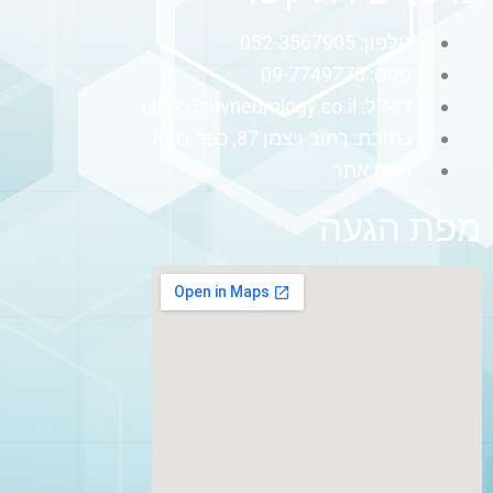
טלפון: 052-3567905
פקס: 09-7749770
דוא"ל:
clinic@nwneurology.co.il
כתובת: רחוב ויצמן 87, כפר-סבא
מפת אתר
מפת הגעה