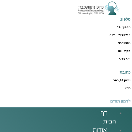
ילוג
תוכן
טלפון:
טלפון: 09-
7747713 | 052-
3567905 |
פקס: 09-
7749770
כתובת:
ויצמן 87, כפר
סבא
לזימון תורים
דף
הבית
אודות