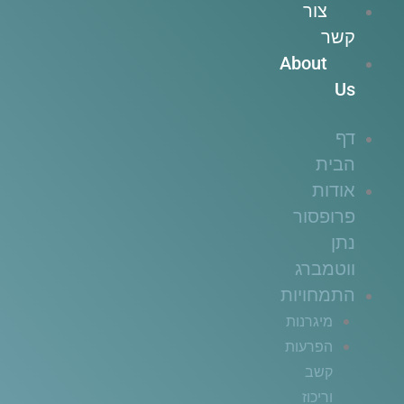
צור
קשר
About
Us
דף
הבית
אודות
פרופסור
נתן
ווטמברג
התמחויות
מיגרנות
הפרעות
קשב
וריכוז