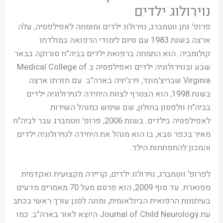
נוירולוג ילדים
פרופ' נתן ווטמברג, נוירולוג ילדים ומומחה לאפילפסיה, עלה
ארצה בשנת 1983 עם סיום לימודי הרפואה במולדתו
קולומביה. הוא התמחה ברפואת ילדים בביה"ח סורוקה בבאר
שבע ובנוירולוגיה ילדים ואפילפסיה ב Medical College of
Virginia שבריצ'מונד, וירג'יניה בארה"ב. עם חזרתו ארצה
בשנת 1998, הוא הצטרף לצוות היחידה לנוירולוגיה ילדים
בביה"ח וולפסון בחולון, שם שימש כמנהל השירות
לאפילפסיה בילדים. בשנת 2006, פרופ' ווטמברג עבר לביה"ח
מאיר בכפר סבא, בו הוא מנהל את היחידה לנוירולוגיה ילדים
והמכון להתפתחות הילד.
לפרופ' ווטמברג, נוירולוג ילדים, קריירה מקצועית ואקדמית
מפוארת. עד סוף 2009, הוא פרסם מעל 70 מאמרים מדעים
בעיתונות הרפואית הבינלאומית, ומונה לסגן עורך ראשי בכתב
עת Journal of Child Neurology היוצא לאור בארה"ב. כמו