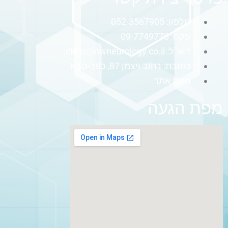
טלפון: 052-3567905
פקס: 09-7749770
דוא"ל:
clinic@nwneurology.co.il
כתובת: רחוב ויצמן 87, כפר-סבא
מפת אתר
מפת הגעה