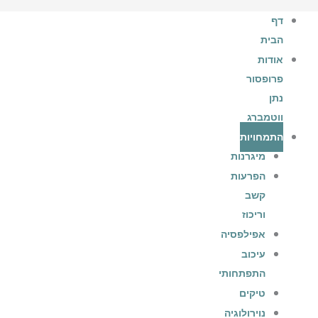
דף
הבית
אודות
פרופסור
נתן
ווטמברג
התמחויות
מיגרנות
הפרעות
קשב
וריכוז
אפילפסיה
עיכוב
התפתחותי
טיקים
נוירולוגיה