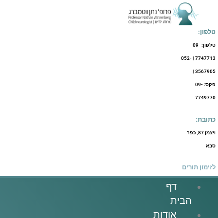
ילוג
תוכן
טלפון:
טלפון: 09-
7747713 | 052-
3567905 |
פקס: 09-
7749770
כתובת:
ויצמן 87, כפר
סבא
לזימון תורים
דף
הבית
אודות