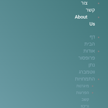
צור
קשר
About
Us
דף
הבית
אודות
פרופסור
נתן
ווטמברג
התמחויות
מיגרנות
הפרעות
קשב
וריכוז