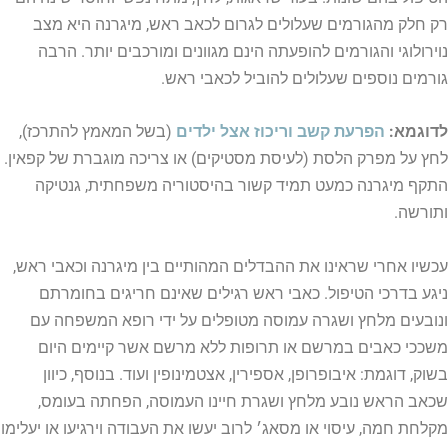
רק חלק מהגורמים שעלולים לגרום לכאב ראש, מיגרנה היא מצב
נוירולוגי והגורמים להופעתה הינם מגוונים ומורכבים יותר. הרבה
גורמים נוספים שעלולים להוביל לכאבי ראש.
לדוגמא:
הפרעת קשב וריכוז אצל ילדים
(בשל המאמץ להתרכז),
לחץ על מפרק הלסת (לעיסת מסטיקים) או צריכה מוגברת של קפאין.
התקף מיגרנה כמעט תמיד קשור בהיסטוריה משפחתית, גנטיקה
ותורשה.
עכשיו אחרי שראינו את ההבדלים המהותיים בין מיגרנה וכאבי ראש,
ניגע בדרכי הטיפול. כאבי ראש רגילים שאינם חריגים בחומרתם
ונובעים מלחץ ושגרה עמוסה מטופלים על ידי רופא המשפחה עם
משככי כאבים במרשם או תרופות ללא מרשם אשר קיימים היום
בשוק, דוגמת: איבופרופן, אספירין, אצטמינופין ועוד. בנוסף, כיוון
שכאב הראש נובע מלחץ ושגרת חיינו העמוסה, הפחתה בעומס,
מקלחת חמה, עיסוי או מסאג׳ לרוב יעשו את העבודה וירגיעו או יעלימו