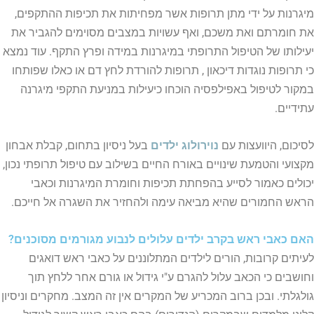
מיגרנות על ידי מתן תרופות אשר מפחיתות את תכיפות ההתקפים,
את חומרתם ואת משכם, ואף עשויות במצבים מסוימים להגביר את
יעילותו של הטיפול התרופתי במיגרנות במידה ופרץ התקף. עוד נמצא
כי תרופות נוגדות דיכאון , תרופות להורדת לחץ דם או כאלו שפותחו
במקור לטיפול באפילפסיה הוכחו כיעילות במניעת התקפי מיגרנה
עתידיים.
לסיכום, היוועצות עם
נוירולוג ילדים
בעל ניסיון בתחום, קבלת אבחון
מקצועי והטמעת שינויים באורח החיים בשילוב עם טיפול תרופתי נכון,
יכולים כאמור לסייע בהפחתת תכיפות וחומרת המיגרנות וכאבי
הראש החמורים שהיא מביאה עימה ולהחזיר את השגרה אל חייכם.
האם כאבי ראש בקרב ילדים עלולים לנבוע מגורמים מסוכנים?
לעיתים קרובות, הורים לילדים המתלוננים על כאבי ראש דואגים
וחושבים כי הכאב עלול להגרם ע"י גידול או גורם אחר ללחץ תוך
גולגלתי. ובכן ברוב המכריע של המקרים
אין זה המצב
. מחקרים וניסיון