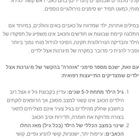
קליני מלמדים שבמקרים (הנדירים) בהם כאבי ראש קשור לגידול
מוחי, כמעט תמיד יש סימנים נוירולוגיים נוספים.
במילים אחרות, ילד שמדווח על כאבים באים והולכים, במיוחד אם
התלונה קיימת שבועות או חודשים והכאב אינו משפיע על תפקודו של
הילד והבדיקה הנוירולוגית תקינה, הסיכוי לגידול מוחי נמוך ביותר
וסביר להניח כי מדובר במקרה של מיגרנות אצל ילדים .
עם זאת, ישנם מספר סימני "אזהרה" בהקשר של מיגרנות אצל
ילדים שמצדיקים התייעצות רפואית:
גיל הילד מתחת ל-5 שנים:
עדיין בקבוצת גיל זו אצל רוב
הילדים הכאב אינו קשור למצב מסוכן, אך הרופאים לוקחים
בחשבון שחלק מהילדים בגיל צעיר אינם מצליחים לתאר
בצורה מדויקת את חומרה, תדירות וטיב הכאב
שינוי במצב הכללי של הילד (בכל גיל) מאז החלו
הכאבים:
עייפות יתר, ישנוניות, קושי להניע גפיים, קושי