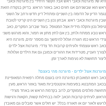
היא של מיגרנות וכאבי ראש אבל הקשר היחידי בין מיגרנות וכאבי
ראש הוא שבשניהם אנו חווים כאב באזור הראש. בדיוק בנקודה הזאת
נגמר הדיון על הדומה בין השניים ומתחיל דיון חדש ורחב על השוני
שבין מיגרנות וכאבי ראש. אבחון נכון בין השניים הינו קריטי לטובת
טיפול נכון והקלה מידית אצל המטופל. בעוד שברוב המקרים, כאב
ראש נובע ממתח ולחץ, בין אם לחץ מתון או חמור, והוא מורגש משני
צידי הראש כמו חגורה ועלול להימשך גם מספר ימים, מיגרנה היא
כאב ראש עוצמתי ולעיתים קרובות חד צדדי. מיגרנות אצל ילדים
לצורך העניין, מטרידות את ההורים וכמובן גם את הילדים ועלולות
ליצור תחושות לא נעימות לאורך זמן.
מיגרנות אצל ילדים - מיגרנה מהי בעצם?
כאב ראש המאובחן כמיגרנה הינו בעצם מחלה רפואית המאופיינת
בכאב המתבטא בפעימות אינטנסיביות מאוד באזור הראש, מעין
תחושת פולסים ממוקדים, לרוב בקדמת הראש או באחד מצידי
הראש, לעיתים קרובות הכאב ילווה בבחילות קשות, הקאות ורגישות
לרעש ולאור יום או תאורה בכלל. יש חולים אשר סובלים גם מאובדן