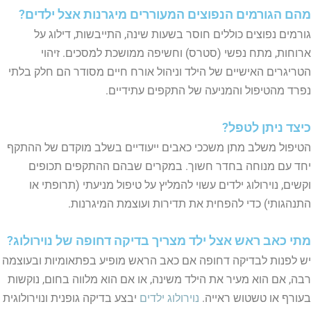
מהם הגורמים הנפוצים המעוררים מיגרנות אצל ילדים?
גורמים נפוצים כוללים חוסר בשעות שינה, התייבשות, דילוג על
ארוחות, מתח נפשי (סטרס) וחשיפה ממושכת למסכים. זיהוי
הטריגרים האישיים של הילד וניהול אורח חיים מסודר הם חלק בלתי
נפרד מהטיפול והמניעה של התקפים עתידיים.
כיצד ניתן לטפל?
הטיפול משלב מתן משככי כאבים ייעודיים בשלב מוקדם של ההתקף
יחד עם מנוחה בחדר חשוך. במקרים שבהם ההתקפים תכופים
וקשים, נוירולוג ילדים עשוי להמליץ על טיפול מניעתי (תרופתי או
התנהגותי) כדי להפחית את תדירות ועוצמת המיגרנות.
מתי כאב ראש אצל ילד מצריך בדיקה דחופה של נוירולוג?
יש לפנות לבדיקה דחופה אם כאב הראש מופיע בפתאומיות ובעוצמה
רבה, אם הוא מעיר את הילד משינה, או אם הוא מלווה בחום, נוקשות
בעורף או טשטוש ראייה.
נוירולוג ילדים
יבצע בדיקה גופנית ונוירולוגית