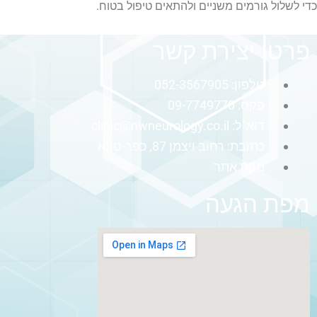
כדי לשלול גורמים משניים ולהתאים טיפול בטוח.
פרטי יצירת קשר
טלפון: 052-3567905
פקס: 09-7749770
דוא"ל:
clinic@nwneurology.co.il
כתובת: רחוב ויצמן 87, כפר-סבא
מפת אתר
מפת הגעה