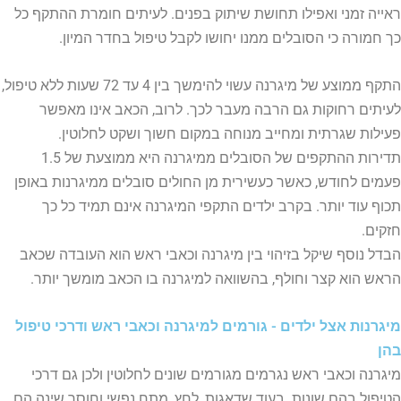
ראייה זמני ואפילו תחושת שיתוק בפנים. לעיתים חומרת ההתקף כל
כך חמורה כי הסובלים ממנו יחושו לקבל טיפול בחדר המיון.
התקף ממוצע של מיגרנה עשוי להימשך בין 4 עד 72 שעות ללא טיפול,
לעיתים רחוקות גם הרבה מעבר לכך. לרוב, הכאב אינו מאפשר
פעילות שגרתית ומחייב מנוחה במקום חשוך ושקט לחלוטין.
תדירות ההתקפים של הסובלים ממיגרנה היא ממוצעת של 1.5
פעמים לחודש, כאשר כעשירית מן החולים סובלים ממיגרנות באופן
תכוף עוד יותר. בקרב ילדים התקפי המיגרנה אינם תמיד כל כך
חזקים.
הבדל נוסף שיקל בזיהוי בין מיגרנה וכאבי ראש הוא העובדה שכאב
הראש הוא קצר וחולף, בהשוואה למיגרנה בו הכאב מומשך יותר.
מיגרנות אצל ילדים - גורמים למיגרנה וכאבי ראש ודרכי טיפול
בהן
מיגרנה וכאבי ראש נגרמים מגורמים שונים לחלוטין ולכן גם דרכי
הטיפול בהם שונות. בעוד שדאגות, לחץ, מתח נפשי וחוסר שינה הם