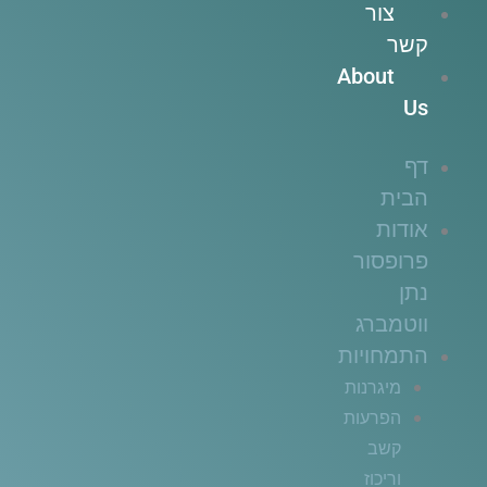
צור
קשר
About
Us
דף
הבית
אודות
פרופסור
נתן
ווטמברג
התמחויות
מיגרנות
הפרעות
קשב
וריכוז