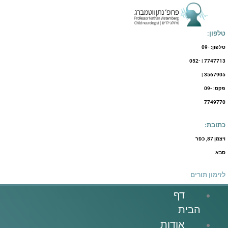
ילוג
תוכן
טלפון:
טלפון: 09-
7747713 | 052-
3567905 |
פקס: 09-
7749770
כתובת:
ויצמן 87, כפר
סבא
לזימון תורים
דף
הבית
אודות